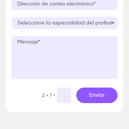
Enviar
=
2 + 7