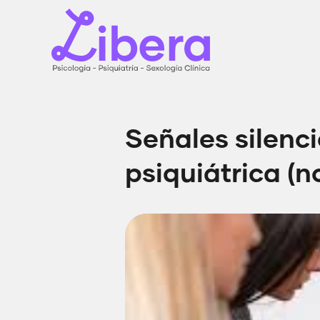
Señales silenc
psiquiátrica (n