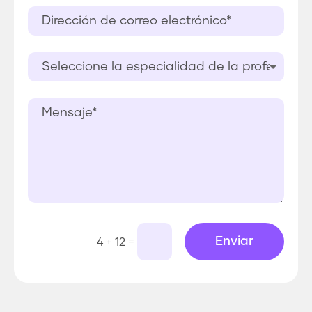
Enviar
=
4 + 12